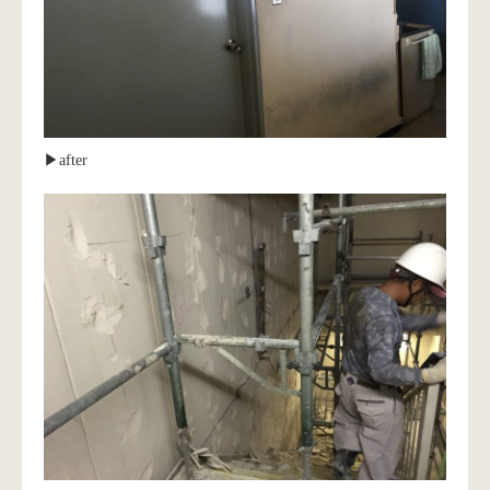
▶︎after